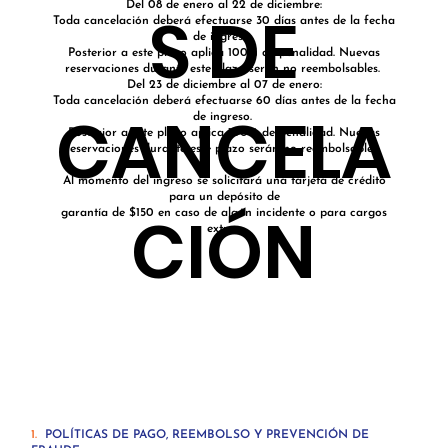
EN
Del 08 de enero al 22 de diciembre:
S DE
Toda cancelación deberá efectuarse 30 días antes de la fecha
de ingreso.
Posterior a este plazo aplica 100% de penalidad. Nuevas
reservaciones durante este plazo serán no reembolsables.
DLY
Del 23 de diciembre al 07 de enero:
Toda cancelación deberá efectuarse 60 días antes de la fecha
CANCELA
de ingreso.
Posterior a este plazo aplica 100% de penalidad. Nuevas
reservaciones durante este plazo serán no reembolsables.
Al momento del ingreso se solicitará una tarjeta de crédito
para un depósito de
CIÓN
garantía de $150 en caso de algún incidente o para cargos
extras.
1.
POLÍTICAS DE PAGO, REEMBOLSO Y PREVENCIÓN DE