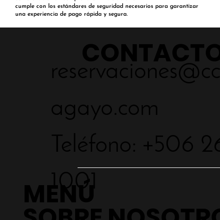
cumple con los estándares de seguridad necesarios para garantizar
una experiencia de pago rápida y segura.
CONTACT
reservaciones@c
agayo.com
Teléfono: +506 2
1001
MENÚ
SOBRE NOSOTR