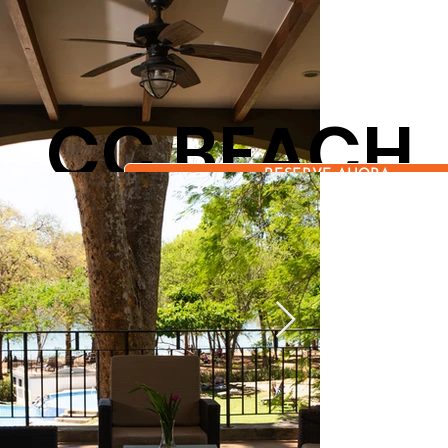
CC BEACH
RESERVE AHORA
FRONT
PET
PAPAGAYO
FRI