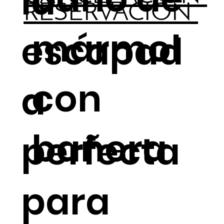
la
RESERVACIÓN
mármol
escapad
con
a
bañera
perfecta
para