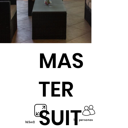
EN
DLY
MAS
TER
SUIT
1-2 personas
165m2