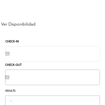
Ver Disponibilidad
r
CHECK-IN
*
e
q
u
i
r
e
d
r
CHECK-OUT
*
e
q
u
i
r
e
d
ADULTS